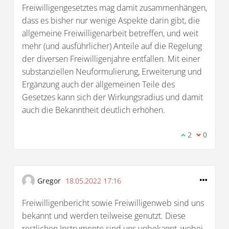
Freiwilligengesetztes mag damit zusammenhängen,
dass es bisher nur wenige Aspekte darin gibt, die
allgemeine Freiwilligenarbeit betreffen, und weit
mehr (und ausführlicher) Anteile auf die Regelung
der diversen Freiwilligenjahre entfallen. Mit einer
substanziellen Neuformulierung, Erweiterung und
Ergänzung auch der allgemeinen Teile des
Gesetzes kann sich der Wirkungsradius und damit
auch die Bekanntheit deutlich erhöhen.
Ich stimme d
2
Ich bin 
0
Gregor
18.05.2022 17:16
Freiwilligenbericht sowie Freiwilligenweb sind uns
bekannt und werden teilweise genutzt. Diese
restlichen Instrumente sind uns unbekannt, wobei