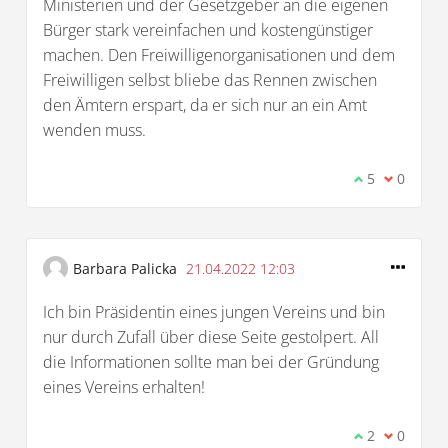
Ministerien und der Gesetzgeber an die eigenen
Bürger stark vereinfachen und kostengünstiger
machen. Den Freiwilligenorganisationen und dem
Freiwilligen selbst bliebe das Rennen zwischen
den Ämtern erspart, da er sich nur an ein Amt
wenden muss.
Ich stimme d
5
Ich bin 
0
Barbara Palicka
21.04.2022 12:03
Ich bin Präsidentin eines jungen Vereins und bin
nur durch Zufall über diese Seite gestolpert. All
die Informationen sollte man bei der Gründung
eines Vereins erhalten!
Ich stimme d
2
Ich bin 
0