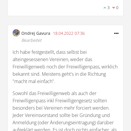
Ich stimme d
3
Ich bin 
0
Ondrej Gavura
18.04.2022 07:36
Bearbeitet
Ich habe festgestellt, dass selbst bei
alteingesessenen Vereinen, weder das
Freiwilligenweb noch der Freiwilligenpass, wirklich
bekannt sind. Meistens geht's in die Richtung
"macht mal einfach".
Sowohl das Freiwilligenweb als auch der
Freiwilligenpass inkl Freiwilligengesetz sollten
besonders bei Vereinen mehr forciert werden.
Jeder Vereinsvorstand sollte bei Gründung und
Anmeldung (oder Änderungseintragung) darüber
aufgeklärt werden. Es ist doch nichts einfacher, als