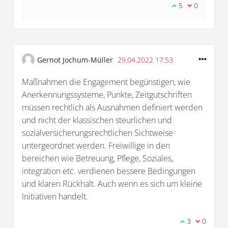
Ich stimme die
5
Ich bin mit
0
Gernot Jochum-Müller
29.04.2022 17:53
Maßnahmen die Engagement begünstigen, wie
Anerkennungssysteme, Punkte, Zeitgutschriften
müssen rechtlich als Ausnahmen definiert werden
und nicht der klassischen steurlichen und
sozialversicherungsrechtlichen Sichtweise
untergeordnet werden. Freiwillige in den
bereichen wie Betreuung, Pflege, Soziales,
integration etc. verdienen bessere Bedingungen
und klaren Rückhalt. Auch wenn es sich um kleine
Initiativen handelt.
Ich stimme d
3
Ich bin 
0