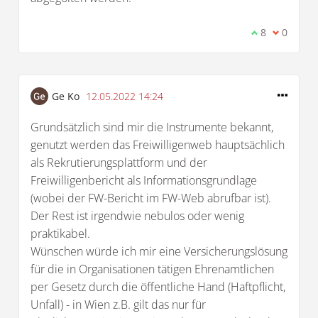
Ich stimme d
8
Ich bin 
0
Ge Ko
12.05.2022 14:24
Grundsätzlich sind mir die Instrumente bekannt,
genutzt werden das Freiwilligenweb hauptsächlich
als Rekrutierungsplattform und der
Freiwilligenbericht als Informationsgrundlage
(wobei der FW-Bericht im FW-Web abrufbar ist).
Der Rest ist irgendwie nebulos oder wenig
praktikabel.
Wünschen würde ich mir eine Versicherungslösung
für die in Organisationen tätigen Ehrenamtlichen
per Gesetz durch die öffentliche Hand (Haftpflicht,
Unfall) - in Wien z.B. gilt das nur für