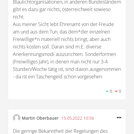
Blaulichtorganisationen, in anderen Bundesländern
gibt es dazu gar nichts, österreichweit sowieso
nicht.
Aus meiner Sicht lebt Ehrenamt von der Freude
am und aus dem Tun, das dem*der einzelnen
Freiwillige*n materiell nichts bringt, aber auch
nichts kosten soll. Daran sind m.E. diverse
Anerkennungsmodi auszurichten. Sonderformen
(Freiwilliges Jahr), in denen man nicht nur 3-4
Stunden/Woche tätig ist, sind davon ausgenommen
- da ist ein Taschengeld schon vorgesehen.
Ich stimme d
0
Ich bin 
0
Martin Oberbauer
15.05.2022 10:56
Die geringe Bekanntheit der Regelungen des