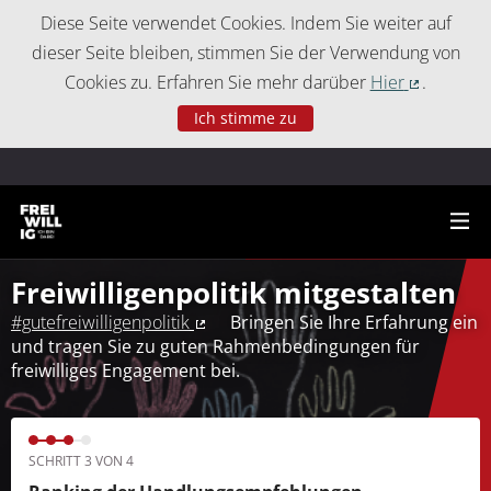
Cookie-Einstellungen
Diese Seite verwendet Cookies. Indem Sie weiter auf
dieser Seite bleiben, stimmen Sie der Verwendung von
Cookies zu. Erfahren Sie mehr darüber
Hier
.
(Externer 
Ich stimme zu
Freiwilligenpolitik mitgestalten
#gutefreiwilligenpolitik
Bringen Sie Ihre Erfahrung ein
(Externer Link)
und tragen Sie zu guten Rahmenbedingungen für
freiwilliges Engagement bei.
SCHRITT 3 VON 4