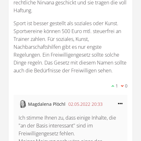
rechtliche Nirvana geschickt und sie tragen die voll
Haftung.
Sport ist besser gestellt als soziales oder Kunst.
Sportvereine können 500 Euro mtl. steuerfrei an
Trainer zahlen. Für soziales, Kunst,
Nachbarschaftshilfen gibt es nur engste
Regelungen. Ein Freiwilligengesetz sollte solche
Dinge regeln. Das Gesetz mit diesem Namen sollte
auch die Bedürfnisse der Freiwilligen sehen.
Ich stimme d
1
Ich bin 
0
Magdalena Plöchl
02.05.2022 20:33
Ich stimme Ihnen zu, dass einige Inhalte, die
"an der Basis interessant" sind im
Freiwilligengesetz fehlen.