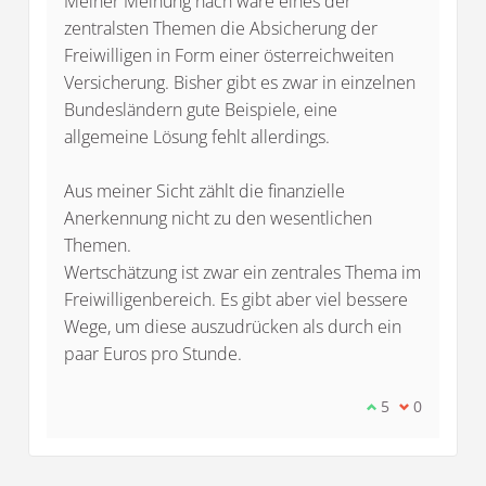
Meiner Meinung nach wäre eines der
zentralsten Themen die Absicherung der
Freiwilligen in Form einer österreichweiten
Versicherung. Bisher gibt es zwar in einzelnen
Bundesländern gute Beispiele, eine
allgemeine Lösung fehlt allerdings.
Aus meiner Sicht zählt die finanzielle
Anerkennung nicht zu den wesentlichen
Themen.
Wertschätzung ist zwar ein zentrales Thema im
Freiwilligenbereich. Es gibt aber viel bessere
Wege, um diese auszudrücken als durch ein
paar Euros pro Stunde.
Ich stimme die
5
Ich bin mit
0