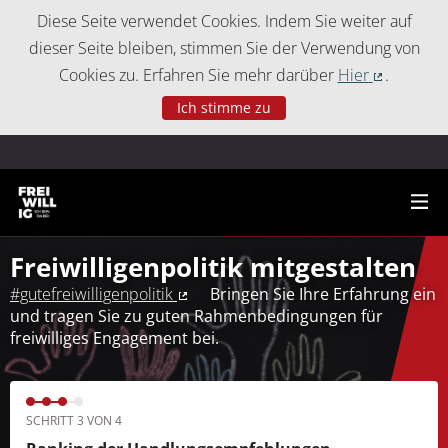
Cookie-Einstellungen
Diese Seite verwendet Cookies. Indem Sie weiter auf
dieser Seite bleiben, stimmen Sie der Verwendung von
Cookies zu. Erfahren Sie mehr darüber
Hier
.
(Externer 
Ich stimme zu
Freiwilligenpolitik mitgestalten
#gutefreiwilligenpolitik
Bringen Sie Ihre Erfahrung ein
(Externer Link)
und tragen Sie zu guten Rahmenbedingungen für
freiwilliges Engagement bei.
SCHRITT 3 VON 4