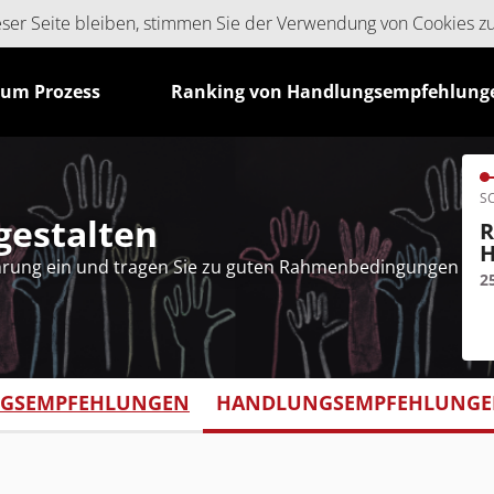
ieser Seite bleiben, stimmen Sie der Verwendung von Cookies z
zum Prozess
Ranking von Handlungsempfehlung
SC
tgestalten
R
H
ahrung ein und tragen Sie zu guten Rahmenbedingungen
2
NGSEMPFEHLUNGEN
HANDLUNGSEMPFEHLUNGEN