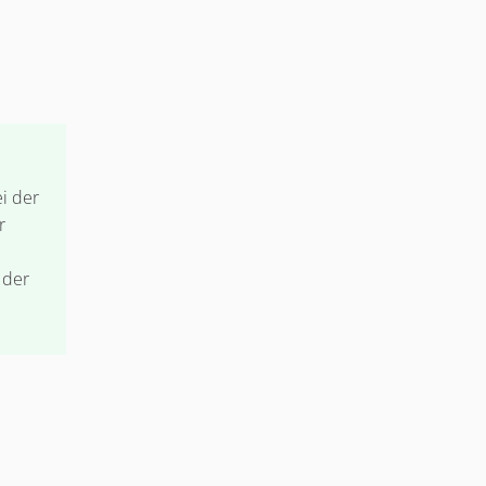
i der
r
 der