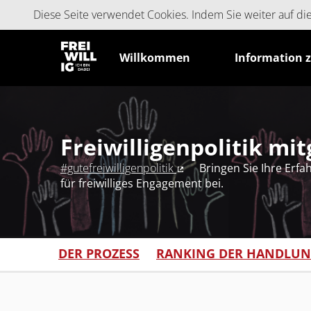
Cookie-Einstellungen
Diese Seite verwendet Cookies. Indem Sie weiter auf d
Willkommen
Information 
Freiwilligenpolitik mi
#gutefreiwilligenpolitik
Bringen Sie Ihre Erf
(Externer Link)
für freiwilliges Engagement bei.
DER PROZESS
RANKING DER HANDLU