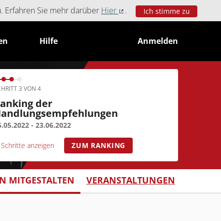
u. Erfahren Sie mehr darüber
Hier
.
Ich stimme zu
(Externer Link)
en
Hilfe
Anmelden
HRITT 3 VON 4
anking der
andlungsempfehlungen
5.05.2022 - 23.06.2022
Schritte anzeigen
ZUM RANKING
 MITGESTALTEN
VERANSTALTUNGEN