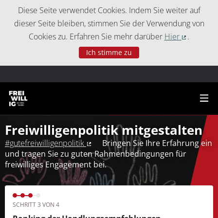
Cookie-Einstellungen
Diese Seite verwendet Cookies. Indem Sie weiter auf
dieser Seite bleiben, stimmen Sie der Verwendung von
Cookies zu. Erfahren Sie mehr darüber
Hier
.
(Externer 
Ich stimme zu
Freiwilligenpolitik mitgestalten
#gutefreiwilligenpolitik
Bringen Sie Ihre Erfahrung ein
(Externer Link)
und tragen Sie zu guten Rahmenbedingungen für
freiwilliges Engagement bei.
SCHRITT 3 VON 4