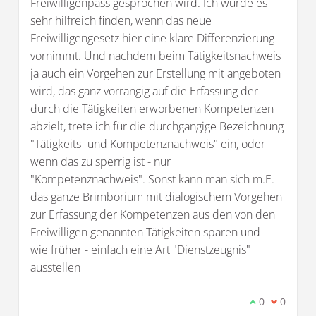
Freiwilligenpass gesprochen wird. Ich würde es
sehr hilfreich finden, wenn das neue
Freiwilligengesetz hier eine klare Differenzierung
vornimmt. Und nachdem beim Tätigkeitsnachweis
ja auch ein Vorgehen zur Erstellung mit angeboten
wird, das ganz vorrangig auf die Erfassung der
durch die Tätigkeiten erworbenen Kompetenzen
abzielt, trete ich für die durchgängige Bezeichnung
"Tätigkeits- und Kompetenznachweis" ein, oder -
wenn das zu sperrig ist - nur
"Kompetenznachweis". Sonst kann man sich m.E.
das ganze Brimborium mit dialogischem Vorgehen
zur Erfassung der Kompetenzen aus den von den
Freiwilligen genannten Tätigkeiten sparen und -
wie früher - einfach eine Art "Dienstzeugnis"
ausstellen
Ich stimme d
0
Ich bin 
0