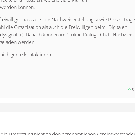
t werden können.
eiwilligenpass.at
die Nachweiserstellung sowie Passeinträge
(Externer Link)
l die Organisation als auch die Freiwilligen beim "Digitalen
andysignatur). Danach können im "online Dialog - Chat" Nachweis
ergeladen werden.
mich gerne kontaktieren.
Ic
0
ss die Umsetzung nicht an den ehrenamtlichen Vereinsvorstände