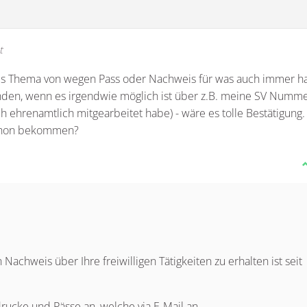
t
eses Thema von wegen Pass oder Nachweis für was auch immer h
 finden, wenn es irgendwie möglich ist über z.B. meine SV Numm
h ehrenamtlich mitgearbeitet habe) - wäre es tolle Bestätigung.
schon bekommen?
Nachweis über Ihre freiwilligen Tätigkeiten zu erhalten ist seit
ucke und Pässe an, welche via E-Mail an