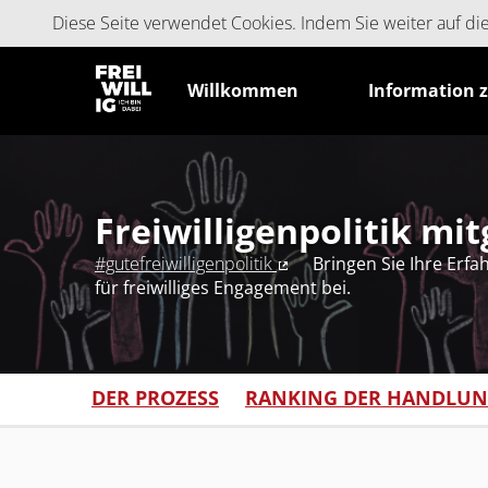
Cookie-Einstellungen
Diese Seite verwendet Cookies. Indem Sie weiter auf d
Willkommen
Information 
Freiwilligenpolitik mi
#gutefreiwilligenpolitik
Bringen Sie Ihre Erf
(Externer Link)
für freiwilliges Engagement bei.
DER PROZESS
RANKING DER HANDLU