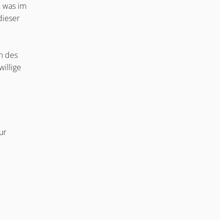
, was im
dieser
n des
illige
ur