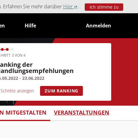
u. Erfahren Sie mehr darüber
Hier
.
Ich stimme zu
(Externer Link)
en
Hilfe
Anmelden
HRITT 3 VON 4
anking der
andlungsempfehlungen
5.05.2022 - 23.06.2022
Schritte anzeigen
ZUM RANKING
 MITGESTALTEN
VERANSTALTUNGEN