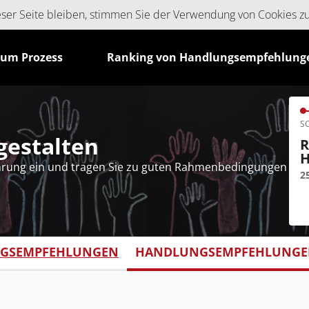
ieser Seite bleiben, stimmen Sie der Verwendung von Cookies z
zum Prozess
Ranking von Handlungsempfehlung
SC
tgestalten
R
H
ahrung ein und tragen Sie zu guten Rahmenbedingungen
2
NGSEMPFEHLUNGEN
HANDLUNGSEMPFEHLUNGEN