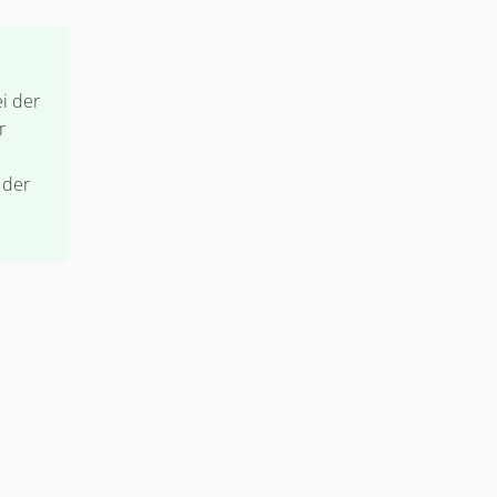
i der
r
 der