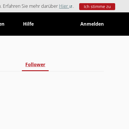
u. Erfahren Sie mehr darüber
Hier
.
Ich stimme zu
(Externer Link)
en
Hilfe
Anmelden
Follower