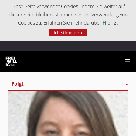
Cookie-Einstellungen
Diese Seite verwendet Cookies. Indem Sie weiter auf
dieser Seite bleiben, stimmen Sie der Verwendung von
Cookies zu. Erfahren Sie mehr darüber
Hier
.
(Externer 
Ich stimme zu
Folgt
Aktivität
Follower