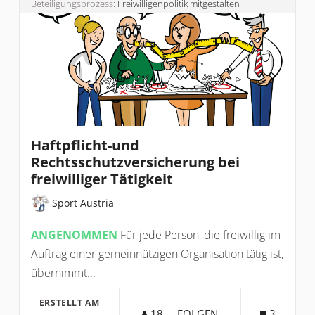
Beteiligungsprozess:
Freiwilligenpolitik mitgestalten
Haftpflicht-und
Rechtsschutzversicherung bei
freiwilliger Tätigkeit
Sport Austria
ANGENOMMEN
Für jede Person, die freiwillig im
Auftrag einer gemeinnützigen Organisation tätig ist,
übernimmt...
ERSTELLT AM
18
18 FOLLOWER
FOLGEN
3