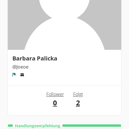
Barbara Palicka
@Joeoe
Melden
Follower
Folgt
0
2
Handlungsempfehlung