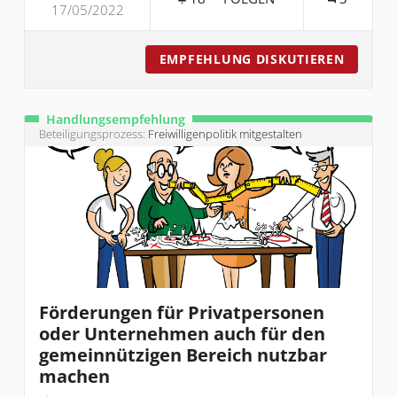
17/05/2022
HAFTPFLICHT-UND RECHTSS
EMPFEHLUNG DISKUTIEREN
HAFTPF
Handlungsempfehlung
Beteiligungsprozess:
Freiwilligenpolitik mitgestalten
Förderungen für Privatpersonen
oder Unternehmen auch für den
gemeinnützigen Bereich nutzbar
machen