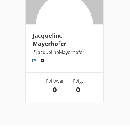
Jacqueline
Mayerhofer
@JacquelineMayerhofer
Melden
Follower
Folgt
0
0