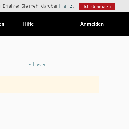
u. Erfahren Sie mehr darüber
Hier
.
Ich stimme zu
(Externer Link)
en
Hilfe
Anmelden
Follower