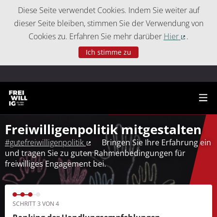
Cookie-Einstellungen
Diese Seite verwendet Cookies. Indem Sie weiter auf
dieser Seite bleiben, stimmen Sie der Verwendung von
Cookies zu. Erfahren Sie mehr darüber
Hier
.
(Externer 
Ich stimme zu
Freiwilligenpolitik mitgestalten
#gutefreiwilligenpolitik
Bringen Sie Ihre Erfahrung ein
(Externer Link)
und tragen Sie zu guten Rahmenbedingungen für
freiwilliges Engagement bei.
SCHRITT 3 VON 4