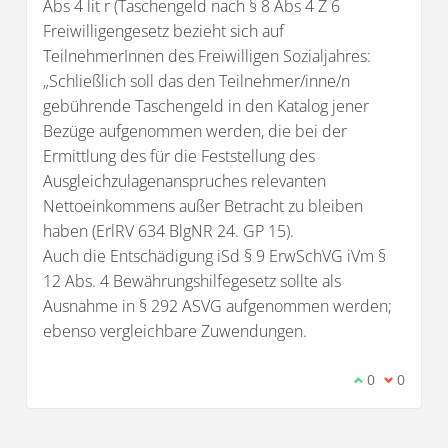
Abs 4 lit r (Taschengeld nach § 8 Abs 4 Z 6
Freiwilligengesetz bezieht sich auf
TeilnehmerInnen des Freiwilligen Sozialjahres:
„Schließlich soll das den Teilnehmer/inne/n
gebührende Taschengeld in den Katalog jener
Bezüge aufgenommen werden, die bei der
Ermittlung des für die Feststellung des
Ausgleichzulagenanspruches relevanten
Nettoeinkommens außer Betracht zu bleiben
haben (ErlRV 634 BlgNR 24. GP 15).
Auch die Entschädigung iSd § 9 ErwSchVG iVm §
12 Abs. 4 Bewährungshilfegesetz sollte als
Ausnahme in § 292 ASVG aufgenommen werden;
ebenso vergleichbare Zuwendungen.
Ich stimme d
0
Ich bin 
0