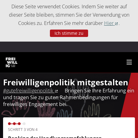
Cookie-Einstellungen
Diese Seite verwendet Cookies. Indem Sie weiter auf
dieser Seite bleiben, stimmen Sie der Verwendung von
Cookies zu. Erfahren Sie mehr darüber
Hier
.
(Externer 
Ich stimme zu
Freiwilligenpolitik mitgestalten
#gutefreiwilligenpolitik
Bringen Sie Ihre Erfahrung ein
(Externer Link)
und tragen Sie zu guten Rahmenbedingungen für
freiwilliges Engagement bei.
SCHRITT 3 VON 4