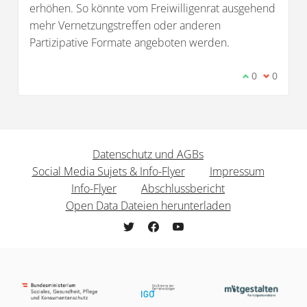
erhöhen. So könnte vom Freiwilligenrat ausgehend
mehr Vernetzungstreffen oder anderen
Partizipative Formate angeboten werden.
Ich stimme d
0
Ich bin 
0
Datenschutz und AGBs
Social Media Sujets & Info-Flyer
Impressum
Info-Flyer
Abschlussbericht
Open Data Dateien herunterladen
freiwilligenpolitik.mitgestalten.jetzt b
freiwilligenpolitik.mitgestalten.j
freiwilligenpolitik.mitgesta