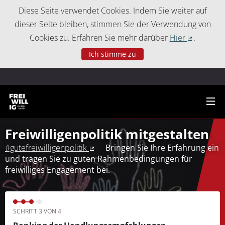
Cookie-Einstellungen
Diese Seite verwendet Cookies. Indem Sie weiter auf
dieser Seite bleiben, stimmen Sie der Verwendung von
Cookies zu. Erfahren Sie mehr darüber
Hier
.
(Externer 
Ich stimme zu
Freiwilligenpolitik mitgestalten
#gutefreiwilligenpolitik
Bringen Sie Ihre Erfahrung ein
(Externer Link)
und tragen Sie zu guten Rahmenbedingungen für
freiwilliges Engagement bei.
SCHRITT 3 VON 4