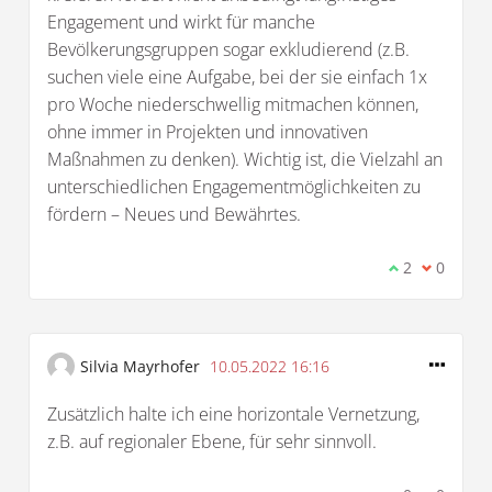
Engagement und wirkt für manche
Bevölkerungsgruppen sogar exkludierend (z.B.
suchen viele eine Aufgabe, bei der sie einfach 1x
pro Woche niederschwellig mitmachen können,
ohne immer in Projekten und innovativen
Maßnahmen zu denken). Wichtig ist, die Vielzahl an
unterschiedlichen Engagementmöglichkeiten zu
fördern – Neues und Bewährtes.
Ich stimme d
2
Ich bin 
0
Silvia Mayrhofer
10.05.2022 16:16
Zusätzlich halte ich eine horizontale Vernetzung,
z.B. auf regionaler Ebene, für sehr sinnvoll.