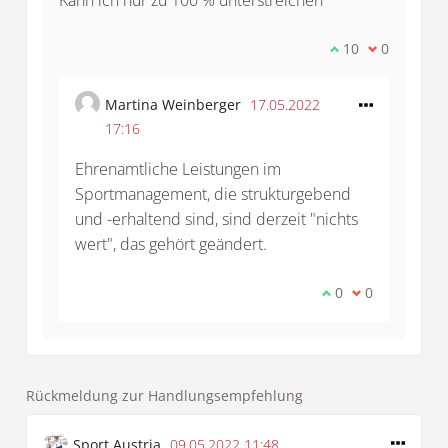
Ich stimme dies
10
Ich bin mit
0
Martina Weinberger
17.05.2022
17:16
Ehrenamtliche Leistungen im
Sportmanagement, die strukturgebend
und -erhaltend sind, sind derzeit "nichts
wert", das gehört geändert.
Ich stimme diese
0
Ich bin mit d
0
Rückmeldung zur Handlungsempfehlung
Sport Austria
09.05.2022 11:48