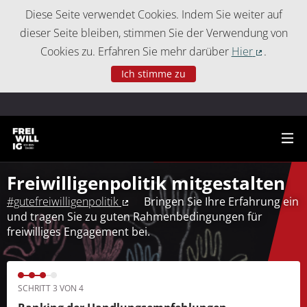
Cookie-Einstellungen
Diese Seite verwendet Cookies. Indem Sie weiter auf
dieser Seite bleiben, stimmen Sie der Verwendung von
Cookies zu. Erfahren Sie mehr darüber
Hier
.
(Externer 
Ich stimme zu
Freiwilligenpolitik mitgestalten
#gutefreiwilligenpolitik
Bringen Sie Ihre Erfahrung ein
(Externer Link)
und tragen Sie zu guten Rahmenbedingungen für
freiwilliges Engagement bei.
SCHRITT 3 VON 4