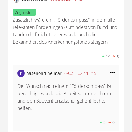
Zugunsten
Zusätzlich wäre ein „Förderkompass“, in dem alle
relevanten Förderungen (zumindest von Bund und
Länder) hilfreich. Dieser würde auch die
Bekanntheit des Anerkennungsfonds steigern.
Ich stimme di
14
Ich bin 
0
hasenöhrl helmar
09.05.2022 12:15
Der Wunsch nach einem "Förderkompass" ist
berechtigt, würde die Arbeit sehr erleichtern
und den Subventionsdschungel entflechten
helfen.
Ich stimme die
2
Ich bin mit
0