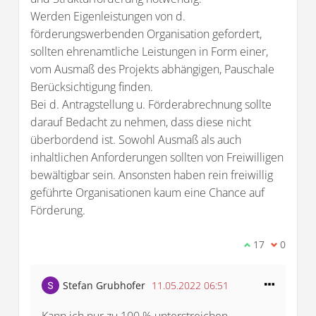
Werden Eigenleistungen von d.
förderungswerbenden Organisation gefordert,
sollten ehrenamtliche Leistungen in Form einer,
vom Ausmaß des Projekts abhängigen, Pauschale
Berücksichtigung finden.
Bei d. Antragstellung u. Förderabrechnung sollte
darauf Bedacht zu nehmen, dass diese nicht
überbordend ist. Sowohl Ausmaß als auch
inhaltlichen Anforderungen sollten von Freiwilligen
bewältigbar sein. Ansonsten haben rein freiwillig
geführte Organisationen kaum eine Chance auf
Förderung.
Ich stimme di
17
Ich bin 
0
Stefan Grubhofer
11.05.2022 06:51
Kann ich nur zu 100 % unterstreichen