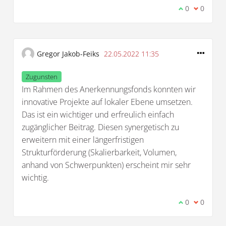
Ich stimme d
0
Ich bin 
0
Gregor Jakob-Feiks
22.05.2022 11:35
Zugunsten
Im Rahmen des Anerkennungsfonds konnten wir
innovative Projekte auf lokaler Ebene umsetzen.
Das ist ein wichtiger und erfreulich einfach
zugänglicher Beitrag. Diesen synergetisch zu
erweitern mit einer längerfristigen
Strukturförderung (Skalierbarkeit, Volumen,
anhand von Schwerpunkten) erscheint mir sehr
wichtig.
Ich stimme d
0
Ich bin 
0