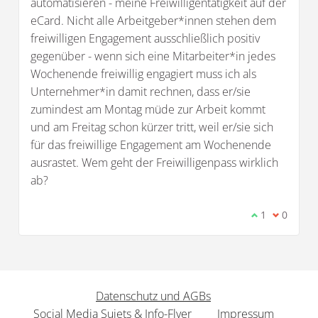
automatisieren - meine Freiwilligentätigkeit auf der
eCard. Nicht alle Arbeitgeber*innen stehen dem
freiwilligen Engagement ausschließlich positiv
gegenüber - wenn sich eine Mitarbeiter*in jedes
Wochenende freiwillig engagiert muss ich als
Unternehmer*in damit rechnen, dass er/sie
zumindest am Montag müde zur Arbeit kommt
und am Freitag schon kürzer tritt, weil er/sie sich
für das freiwillige Engagement am Wochenende
ausrastet. Wem geht der Freiwilligenpass wirklich
ab?
Ich stimme d
1
Ich bin 
0
Datenschutz und AGBs
Social Media Sujets & Info-Flyer
Impressum