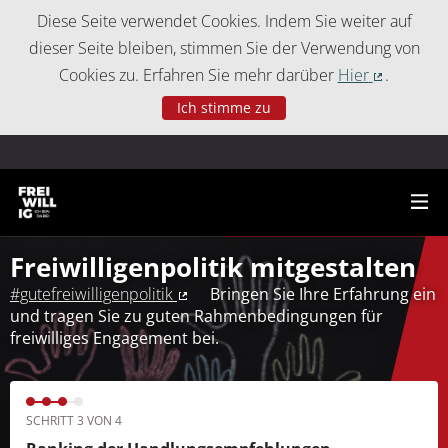
Cookie-Einstellungen
Diese Seite verwendet Cookies. Indem Sie weiter auf
dieser Seite bleiben, stimmen Sie der Verwendung von
Cookies zu. Erfahren Sie mehr darüber
Hier
.
(Externer 
Ich stimme zu
Freiwilligenpolitik mitgestalten
#gutefreiwilligenpolitik
Bringen Sie Ihre Erfahrung ein
(Externer Link)
und tragen Sie zu guten Rahmenbedingungen für
freiwilliges Engagement bei.
SCHRITT 3 VON 4