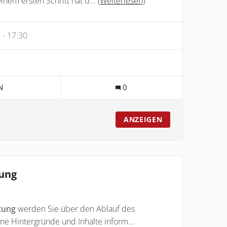
einem ersten Schritt hat d...
(Weiterlesen)
 - 17:30
rner Link)
OWER
N
0
E-AUSTAUSCH: FREIWILLIGENPOLITIK.MITGESTALTEN.JETZT
ANZEIGEN
tung
tung
werden Sie über den Ablauf des
ine Hintergründe und Inhalte inform...