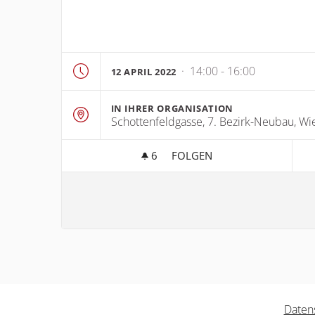
· 14:00 - 16:00
12 APRIL 2022
IN IHRER ORGANISATION
Schottenfeldgasse, 7. Bezirk-Neubau, Wie
6
6 FOLLOWER
FOLGEN
HIER KÖNNTE IHRE BESPRE
Daten