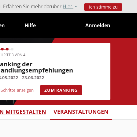
u. Erfahren Sie mehr darüber
Hier
.
Ich stimme zu
(Externer Link)
en
Hilfe
Anmelden
HRITT 3 VON 4
anking der
andlungsempfehlungen
5.05.2022 - 23.06.2022
Schritte anzeigen
ZUM RANKING
 MITGESTALTEN
VERANSTALTUNGEN