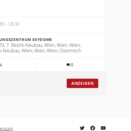
30 - 18:30
GUNGSZENTRUM SKYDOME
9, 7. Bezirk-Neubau, Wien, Wien, Wien,
rk-Neubau, Wien, Wien, Wien, Österreich
OWER
N
0
AKTVERANSTALTUNG
ANZEIGEN
ressum
freiwilligenpolitik.mitges
freiwilligenpolitik.
freiwilligenpol