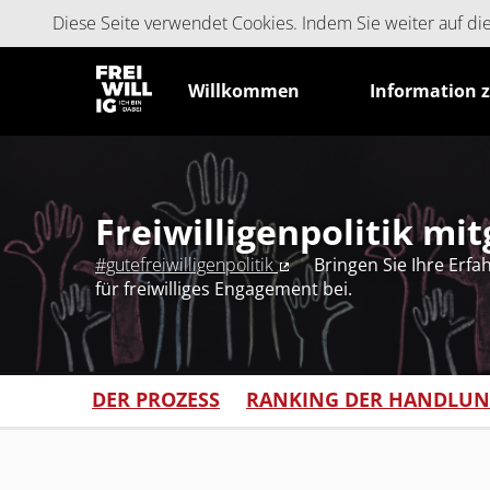
Cookie-Einstellungen
Diese Seite verwendet Cookies. Indem Sie weiter auf d
Willkommen
Information 
Freiwilligenpolitik mi
#gutefreiwilligenpolitik
Bringen Sie Ihre Erf
(Externer Link)
für freiwilliges Engagement bei.
DER PROZESS
RANKING DER HANDLU