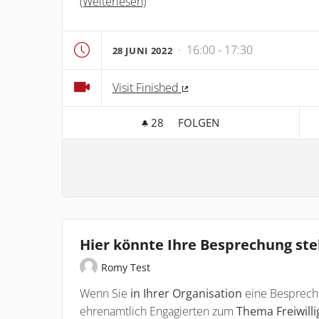
(Weiterlesen)
· 16:00 - 17:30
28 JUNI 2022
Visit Finished
(Externer Link)
28
28 FOLLOWER
FOLGEN
ABSCHLUSSKONFERENZ & 
Hier könnte Ihre Besprechung st
Romy Test
Wenn Sie
in Ihrer Organisation
eine Besprechu
ehrenamtlich Engagierten zum
Thema Freiwilli