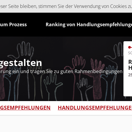
ieser Seite bleiben, stimmen Sie der Verwendung von Cookies z
zum Prozess
Ranking von Handlungsempfehlung
SC
tgestalten
R
H
ahrung ein und tragen Sie zu guten Rahmenbedingungen
2
NGSEMPFEHLUNGEN
HANDLUNGSEMPFEHLUNGEN