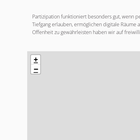
Partizipation funktioniert besonders gut, wenn
Tiefgang erlauben, ermöglichen digitale Räume a
Offenheit zu gewährleisten haben wir auf freiwi
Das folgende Element ist eine Karte, die die Elem
+
−