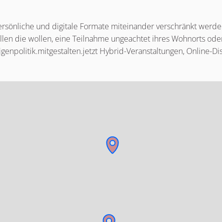
 persönliche und digitale Formate miteinander verschränkt wer
llen die wollen, eine Teilnahme ungeachtet ihres Wohnorts oder
lligenpolitik.mitgestalten.jetzt Hybrid-Veranstaltungen, Onlin
ente auf dieser Seite als Kartenpunkte darstellt. Das Element 