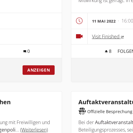
Mitwirkung ist gefragt. In 
· 16:00
11 MAI 2022
Visit Finished
(Exte
0
8
8 FOLL
FOLGE
ABSCHLUSSBERICHT
ONLIN
ANZEIGEN
ehen
Auftaktveranstal
Offizielle Besprechung
ng mit Freiwilligen und
Bei der
Auftaktveranstal
genpoli
...
(Weiterlesen)
Beteiligungsprozesses, se