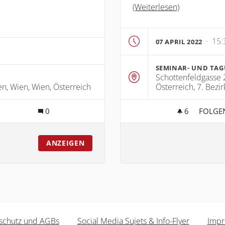
(Weiterlesen)
· 15:
07 APRIL 2022
SEMINAR- UND TA
Schottenfeldgasse 2
n, Wien, Wien, Österreich
Österreich, 7. Bezi
0
6
6 FOLL
FOLGE
CHUNG STEHEN
AUFT
ANZEIGEN
schutz und AGBs
Social Media Sujets & Info-Flyer
Imp