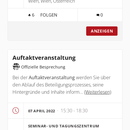
Wien, Wien, Österreich
6
6 FOLLOWER
FOLGEN
0
HIER KÖNNTE IHRE BESPRECHUNG STEHEN
ANZEIGEN
Auftaktveranstaltung
Offizielle Besprechung
Bei der
Auftaktveranstaltung
werden Sie über
den Ablauf des Beteiligungsprozesses, seine
Hintergründe und Inhalte inform...
(Weiterlesen)
· 15:30 - 18:30
07 APRIL 2022
SEMINAR- UND TAGUNGSZENTRUM