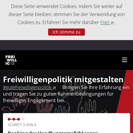
Cookie-Einstellungen
Diese Seite verwendet Cookies. Indem Sie weiter auf
dieser Seite bleiben, stimmen Sie der Verwendung von
Cookies zu. Erfahren Sie mehr darüber
Hier
.
(Externer 
Ich stimme zu
Freiwilligenpolitik mitgestalten
#gutefreiwilligenpolitik
Bringen Sie Ihre Erfahrung ein
(Externer Link)
und tragen Sie zu guten Rahmenbedingungen für
freiwilliges Engagement bei.
SCHRITT 3 VON 4