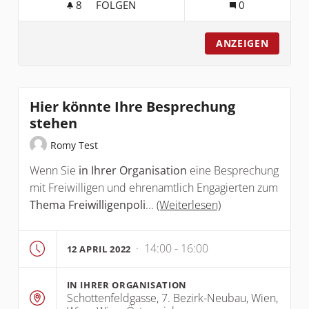
8
8 FOLLOWER
FOLGEN
0
ONLINE-AUSTAUSCH: FREIWILLIGENPOLITIK
ANZEIGEN
Hier könnte Ihre Besprechung
stehen
Romy Test
Wenn Sie
in Ihrer Organisation
eine Besprechung
mit Freiwilligen und ehrenamtlich Engagierten zum
Thema Freiwilligenpoli
...
(Weiterlesen)
· 14:00 - 16:00
12 APRIL 2022
IN IHRER ORGANISATION
Schottenfeldgasse, 7. Bezirk-Neubau, Wien,