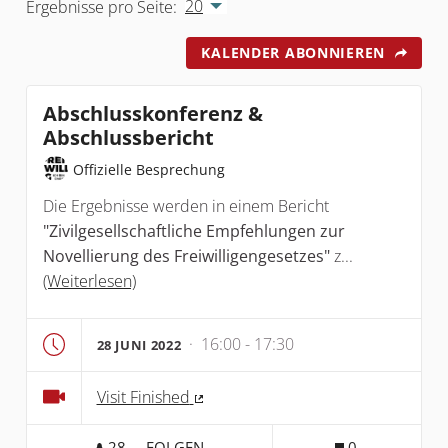
20
Ergebnisse pro Seite:
KALENDER ABONNIEREN
Abschlusskonferenz &
Abschlussbericht
Offizielle Besprechung
Die Ergebnisse werden in einem Bericht
"Zivilgesellschaftliche Empfehlungen zur
Novellierung des Freiwilligengesetzes"
z...
(Weiterlesen)
· 16:00 - 17:30
28 JUNI 2022
Visit Finished
(Externer Link)
28
28 FOLLOWER
FOLGEN
0