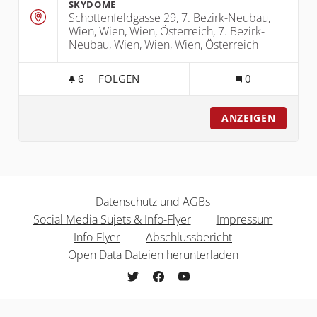
SKYDOME
Schottenfeldgasse 29, 7. Bezirk-Neubau,
Wien, Wien, Wien, Österreich, 7. Bezirk-
Neubau, Wien, Wien, Wien, Österreich
6
6 FOLLOWER
FOLGEN
0
AUFTAKTVERANSTALTUNG
ANZEIGEN
Datenschutz und AGBs
Social Media Sujets & Info-Flyer
Impressum
Info-Flyer
Abschlussbericht
Open Data Dateien herunterladen
freiwilligenpolitik.mitgestalten.jetzt b
freiwilligenpolitik.mitgestalten.j
freiwilligenpolitik.mitgesta