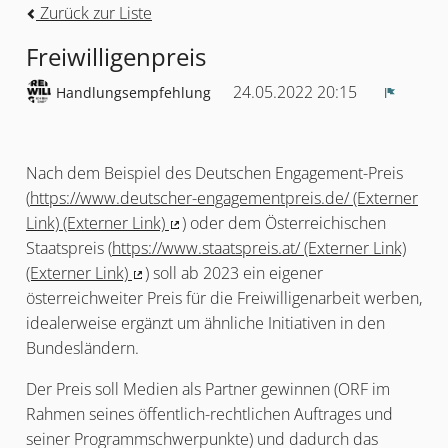
Zurück zur Liste
Freiwilligenpreis
24.05.2022 20:15
Handlungsempfehlung
Melden
Nach dem Beispiel des Deutschen Engagement-Preis
(
https://www.deutscher-engagementpreis.de/ (Externer
Link) (Externer Link)
) oder dem Österreichischen
(Externer Link)
Staatspreis (
https://www.staatspreis.at/ (Externer Link)
(Externer Link)
) soll ab 2023 ein eigener
(Externer Link)
österreichweiter Preis für die Freiwilligenarbeit werben,
idealerweise ergänzt um ähnliche Initiativen in den
Bundesländern.
Der Preis soll Medien als Partner gewinnen (ORF im
Rahmen seines öffentlich-rechtlichen Auftrages und
seiner Programmschwerpunkte) und dadurch das