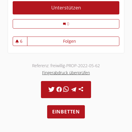
Unterstützen
Freiwilligenpreis
Freiwilligenpreis
0
6
Folgen
Freiwilligenpreis
6 Follower
Referenz: freiwillig-PROP-2022-05-62
Fingerabdruck überprüfen
EINBETTEN