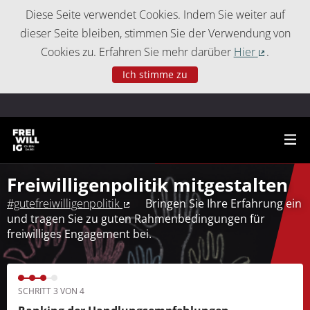
Cookie-Einstellungen
Diese Seite verwendet Cookies. Indem Sie weiter auf
dieser Seite bleiben, stimmen Sie der Verwendung von
Cookies zu. Erfahren Sie mehr darüber
Hier
.
(Externer 
Ich stimme zu
Freiwilligenpolitik mitgestalten
#gutefreiwilligenpolitik
Bringen Sie Ihre Erfahrung ein
(Externer Link)
und tragen Sie zu guten Rahmenbedingungen für
freiwilliges Engagement bei.
SCHRITT 3 VON 4