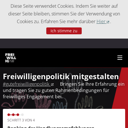
Cookie-Einstellungen
Diese Seite verwendet Cookies. Indem Sie weiter auf
dieser Seite bleiben, stimmen Sie der Verwendung von
Cookies zu. Erfahren Sie mehr darüber
Hier
.
(Externer 
Ich stimme zu
Freiwilligenpolitik mitgestalten
#gutefreiwilligenpolitik
Bringen Sie Ihre Erfahrung ein
(Externer Link)
und tragen Sie zu guten Rahmenbedingungen für
freiwilliges Engagement bei.
SCHRITT 3 VON 4