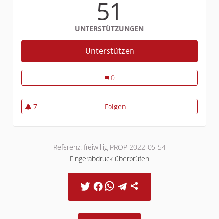
51
UNTERSTÜTZUNGEN
Unterstützen
Engagementfördernde 
Engagementfördernde Infrastruktur 
0
7
Folgen
Engagementfördernde Infra
7 Follower
Referenz: freiwillig-PROP-2022-05-54
Fingerabdruck überprüfen